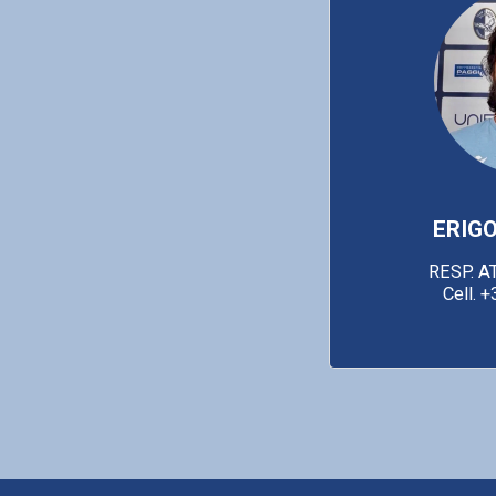
ERIGO
RESP. AT
Cell. 