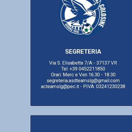
SEGRETERIA
Via S. Elisabetta 7/A - 37137 VR

Tel. +39 0452211850

Orari: Merc e Ven 16.30 - 18.30

segreteria.asdteamslg@gmail.com

acteamslg@pec.it - P.IVA: 03241230238