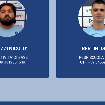
ZZI NICOLO'
BERTINI D
TIVITA' DI BASE

RESP. SCUOLA 
+39 3319351548
Cell. +39 346