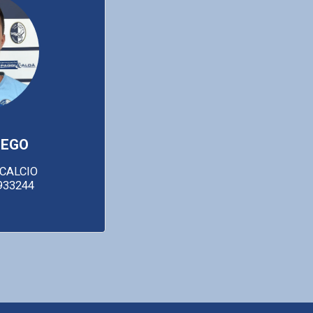
IEGO
CALCIO

5933244